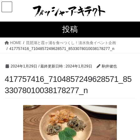
コ
ナ
ン
ビ
テ
ゲ
ン
ー
投稿
ツ
シ
へ
ョ
HOME
琵琶湖と霞ヶ浦を食べつくし！淡水魚食イベント企画
ス
ン
417757416_7104857249628571_8533078010038178277_n
キ
に
ッ
移
2024年1月29日
/ 最終更新日時 :
2024年1月29日
駒井健也
プ
動
417757416_7104857249628571_85
33078010038178277_n