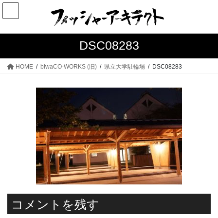
コ
ナ
ン
ビ
テ
ゲ
ン
ー
DSC08283
ツ
シ
へ
ョ
HOME
biwaCO-WORKS (旧)
県立大学駐輪場
DSC08283
ス
ン
キ
に
ッ
移
プ
動
コメントを残す