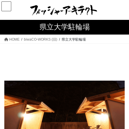
コ
ナ
ン
ビ
テ
ゲ
ン
ー
県立大学駐輪場
ツ
シ
へ
ョ
HOME
biwaCO-WORKS (旧)
県立大学駐輪場
ス
ン
キ
に
ッ
移
プ
動