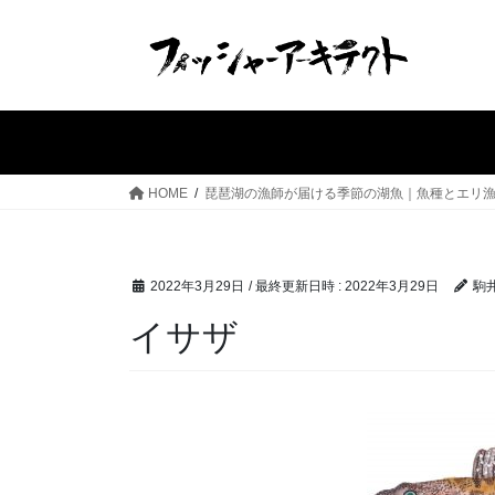
コ
ナ
ン
ビ
テ
ゲ
ン
ー
ツ
シ
へ
ョ
ス
ン
HOME
琵琶湖の漁師が届ける季節の湖魚｜魚種とエリ
キ
に
ッ
移
プ
動
2022年3月29日
/ 最終更新日時 :
2022年3月29日
駒
イサザ