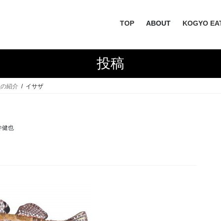
TOP
ABOUT
KOGYO EA
投稿
漁の紹介
イサザ
井健也