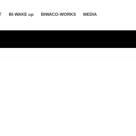
T
BI-WAKE up
BIWACO-WORKS
MEDIA