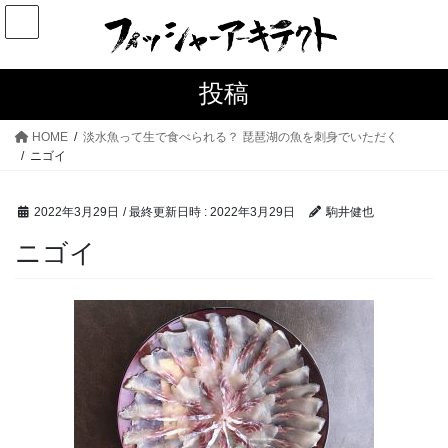
コ
ナ
ン
ビ
テ
ゲ
ン
ー
投稿
ツ
シ
へ
ョ
HOME
淡水魚って生で食べられる？ 琵琶湖の魚を刺身でいただく
ス
ン
ニゴイ
キ
に
ッ
移
2022年3月29日
/ 最終更新日時 :
2022年3月29日
駒井健也
プ
動
ニゴイ