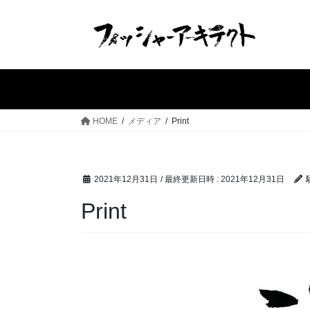
コ
ナ
ン
ビ
テ
ゲ
ン
ー
ツ
シ
へ
ョ
ス
ン
HOME
メディア
Print
キ
に
ッ
移
プ
動
2021年12月31日
/ 最終更新日時 :
2021年12月31日
Print