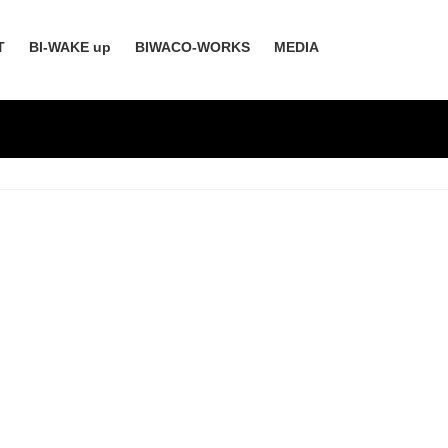
T
BI-WAKE up
BIWACO-WORKS
MEDIA