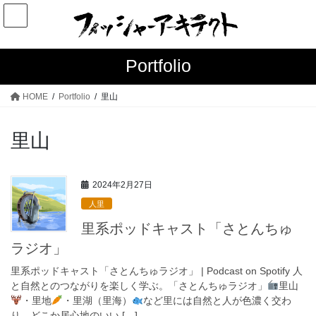
コ
ナ
ン
ビ
テ
ゲ
ン
ー
Portfolio
ツ
シ
へ
ョ
HOME
Portfolio
里山
ス
ン
キ
に
里山
ッ
移
プ
動
2024年2月27日
人里
里系ポッドキャスト「さとんちゅ
ラジオ」
里系ポッドキャスト「さとんちゅラジオ」 | Podcast on Spotify 人
と自然とのつながりを楽しく学ぶ。「さとんちゅラジオ」
里山
・里地
・里湖（里海）
など里には自然と人が色濃く交わ
り、どこか居心地のいい […]