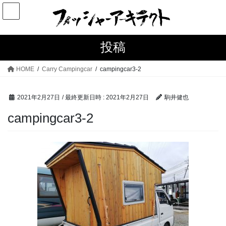
コ
ナ
ン
ビ
テ
ゲ
ン
ー
投稿
ツ
シ
へ
ョ
HOME
Carry Campingcar
campingcar3-2
ス
ン
キ
に
2021年2月27日
/ 最終更新日時 :
2021年2月27日
駒井健也
ッ
移
プ
動
campingcar3-2