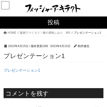
コ
ナ
ン
ビ
テ
ゲ
ン
ー
投稿
ツ
シ
へ
ョ
HOME
版画でつくろう！春の湖魚しおり WS
プレゼンテーション1
ス
ン
キ
に
2023年4月15日
/ 最終更新日時 :
2023年4月15日
駒井健也
ッ
移
プ
動
プレゼンテーション1
プレゼンテーション1
コメントを残す