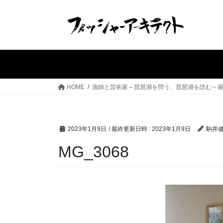
コ
ナ
ン
ビ
テ
ゲ
ン
ー
ツ
シ
へ
ョ
ス
ン
HOME
漁師と芸術家～琵琶湖を問う、琵琶湖を読む～展覧
キ
に
ッ
移
プ
動
2023年1月9日
/ 最終更新日時 :
2023年1月9日
駒井
MG_3068