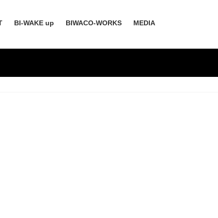
T
BI-WAKE up
BIWACO-WORKS
MEDIA