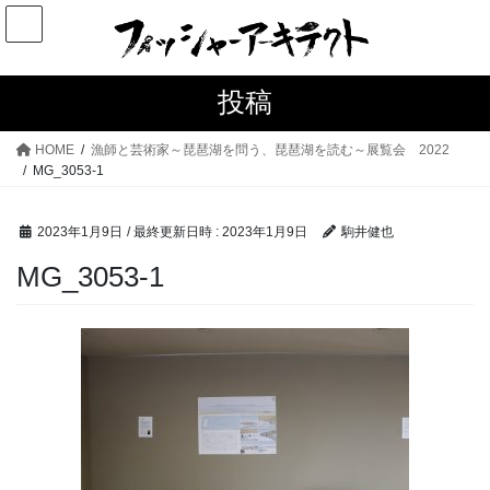
コ
ナ
ン
ビ
テ
ゲ
ン
ー
投稿
ツ
シ
へ
ョ
HOME
漁師と芸術家～琵琶湖を問う、琵琶湖を読む～展覧会 2022
ス
ン
MG_3053-1
キ
に
ッ
移
2023年1月9日
/ 最終更新日時 :
2023年1月9日
駒井健也
プ
動
MG_3053-1