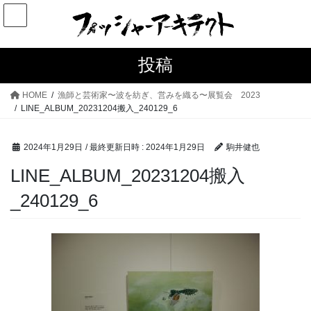
コ
ナ
ン
ビ
テ
ゲ
ン
ー
投稿
ツ
シ
へ
ョ
HOME
漁師と芸術家〜波を紡ぎ、営みを織る〜展覧会 2023
ス
ン
LINE_ALBUM_20231204搬入_240129_6
キ
に
ッ
移
2024年1月29日
/ 最終更新日時 :
2024年1月29日
駒井健也
プ
動
LINE_ALBUM_20231204搬入
_240129_6