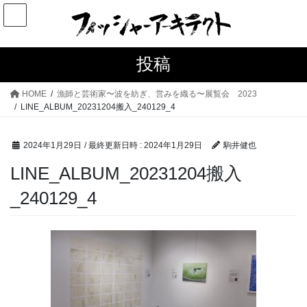
コ
ナ
ン
ビ
テ
ゲ
ン
ー
投稿
ツ
シ
へ
ョ
HOME
漁師と芸術家〜波を紡ぎ、営みを織る〜展覧会 2023
ス
ン
LINE_ALBUM_20231204搬入_240129_4
キ
に
ッ
移
2024年1月29日
/ 最終更新日時 :
2024年1月29日
駒井健也
プ
動
LINE_ALBUM_20231204搬入
_240129_4