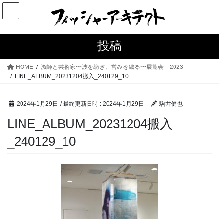
コ
ナ
ン
ビ
テ
ゲ
ン
ー
投稿
ツ
シ
へ
ョ
HOME
漁師と芸術家〜波を紡ぎ、営みを織る〜展覧会 2023
ス
ン
LINE_ALBUM_20231204搬入_240129_10
キ
に
ッ
移
2024年1月29日
/ 最終更新日時 :
2024年1月29日
駒井健也
プ
動
LINE_ALBUM_20231204搬入
_240129_10