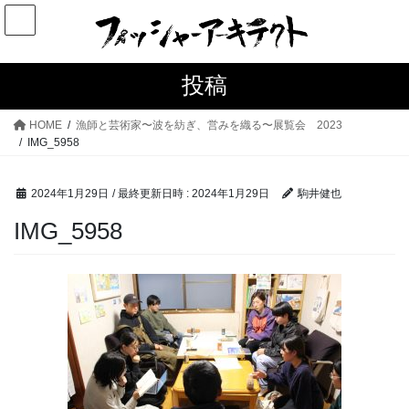
コ
ナ
ン
ビ
テ
ゲ
ン
ー
投稿
ツ
シ
へ
ョ
HOME
漁師と芸術家〜波を紡ぎ、営みを織る〜展覧会 2023
ス
ン
IMG_5958
キ
に
ッ
移
2024年1月29日
/ 最終更新日時 :
2024年1月29日
駒井健也
プ
動
IMG_5958