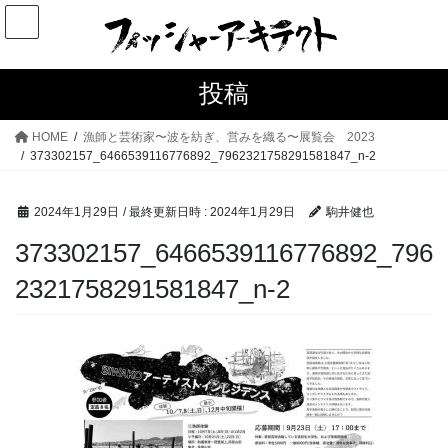
コ
ナ
ン
ビ
テ
ゲ
ン
ー
投稿
ツ
シ
へ
ョ
HOME
漁師と芸術家〜波を紡ぎ、営みを織る〜展覧会 2023
ス
ン
373302157_6466539116776892_7962321758291581847_n-2
キ
に
ッ
移
2024年1月29日
/ 最終更新日時 :
2024年1月29日
駒井健也
プ
動
373302157_6466539116776892_796
2321758291581847_n-2