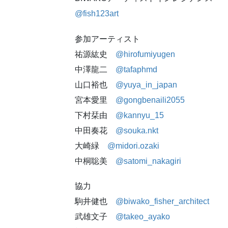
@fish123art
参加アーティスト
祐源紘史
@hirofumiyugen
中澤龍二
@tafaphmd
山口裕也
@yuya_in_japan
宮本愛里
@gongbenaili2055
下村栞由
@kannyu_15
中田奏花
@souka.nkt
大崎緑
@midori.ozaki
中桐聡美
@satomi_nakagiri
協力
駒井健也
@biwako_fisher_architect
武雄文子
@takeo_ayako