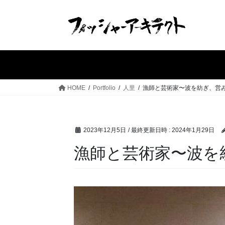
コ
ナ
ン
ビ
テ
ゲ
ン
ー
ツ
シ
へ
ョ
ス
ン
HOME
Portfolio
人里
漁師と芸術家〜波を紡ぎ、営み
キ
に
ッ
移
プ
動
2023年12月5日
/ 最終更新日時 :
2024年1月29日
漁師と芸術家〜波を紡