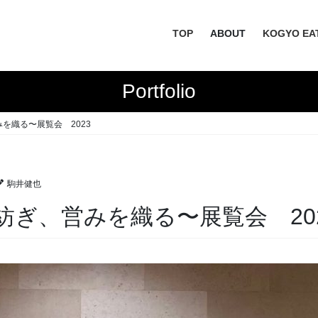
TOP
ABOUT
KOGYO EA
Portfolio
を織る〜展覧会 2023
駒井健也
ぎ、営みを織る〜展覧会 20