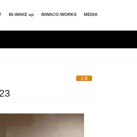
T
BI-WAKE up
BIWACO-WORKS
MEDIA
人里
23