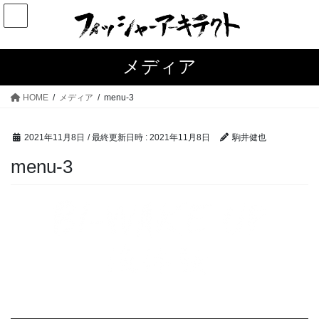
コ
ナ
ン
ビ
テ
ゲ
ン
ー
メディア
ツ
シ
へ
ョ
HOME
メディア
menu-3
ス
ン
キ
に
2021年11月8日
/ 最終更新日時 :
2021年11月8日
駒井健也
ッ
移
プ
動
menu-3