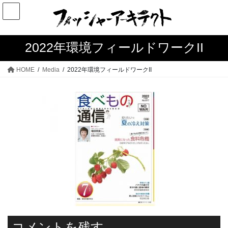
コ
ナ
ン
ビ
テ
ゲ
ン
ー
2022年環境フィールドワークII
ツ
シ
へ
ョ
HOME
Media
2022年環境フィールドワークII
ス
ン
キ
に
ッ
移
プ
動
コメントを残す