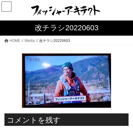
コ
ナ
ン
ビ
テ
ゲ
ン
ー
改チラシ20220603
ツ
シ
へ
ョ
HOME
Media
改チラシ20220603
ス
ン
キ
に
ッ
移
プ
動
コメントを残す