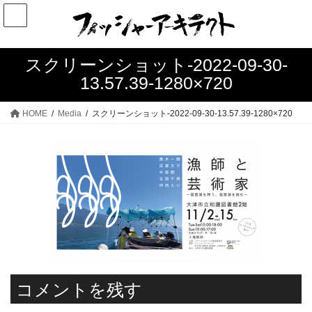
コ
ナ
ン
ビ
テ
ゲ
ン
ー
スクリーンショット-2022-09-30-
ツ
シ
13.57.39-1280×720
へ
ョ
ス
ン
HOME
Media
スクリーンショット-2022-09-30-13.57.39-1280×720
キ
に
ッ
移
プ
動
コメントを残す