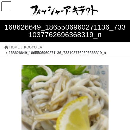
コ
ナ
ン
ビ
テ
ゲ
ン
ー
168626649_1865506960271136_733
ツ
シ
1037762696368319_n
へ
ョ
ス
ン
HOME
KOGYO EAT
キ
に
168626649_1865506960271136_7331037762696368319_n
ッ
移
プ
動