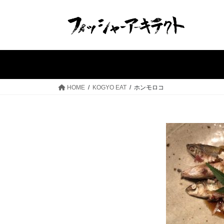
コ
ナ
ン
ビ
テ
ゲ
ン
ー
ツ
シ
へ
ョ
ス
ン
HOME
KOGYO EAT
ホンモロコ
キ
に
ッ
移
プ
動