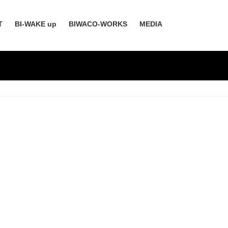
T
BI-WAKE up
BIWACO-WORKS
MEDIA