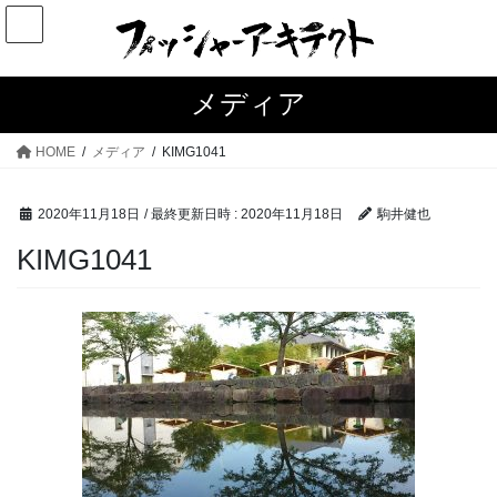
コ
ナ
ン
ビ
テ
ゲ
ン
ー
メディア
ツ
シ
へ
ョ
HOME
メディア
KIMG1041
ス
ン
キ
に
2020年11月18日
/ 最終更新日時 :
2020年11月18日
駒井健也
ッ
移
プ
動
KIMG1041