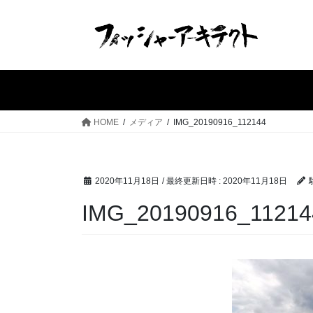
コ
ナ
ン
ビ
テ
ゲ
ン
ー
ツ
シ
へ
ョ
ス
ン
HOME
メディア
IMG_20190916_112144
キ
に
ッ
移
プ
動
2020年11月18日
/ 最終更新日時 :
2020年11月18日
IMG_20190916_11214