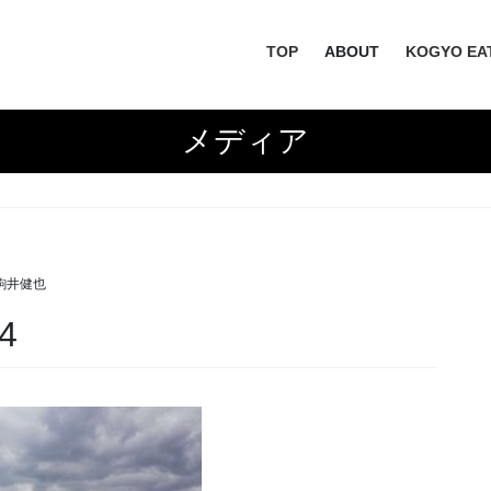
TOP
ABOUT
KOGYO EA
メディア
駒井健也
4