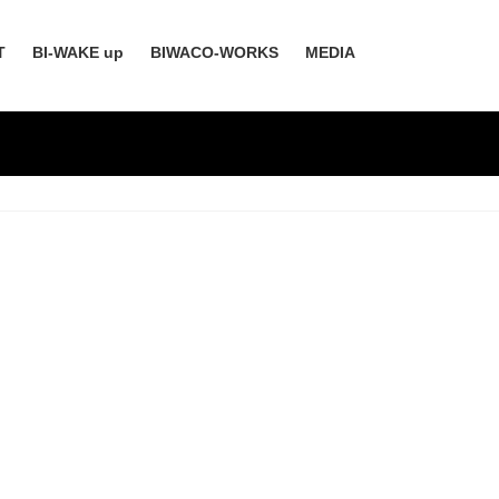
T
BI-WAKE up
BIWACO-WORKS
MEDIA