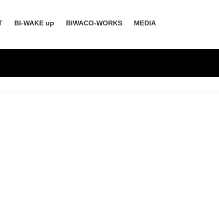
T
BI-WAKE up
BIWACO-WORKS
MEDIA