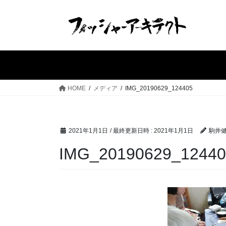
コ
ナ
ン
ビ
テ
ゲ
ン
ー
ツ
シ
へ
ョ
ス
ン
HOME
メディア
IMG_20190629_124405
キ
に
ッ
移
プ
動
2021年1月1日
/ 最終更新日時 :
2021年1月1日
駒井
IMG_20190629_12440