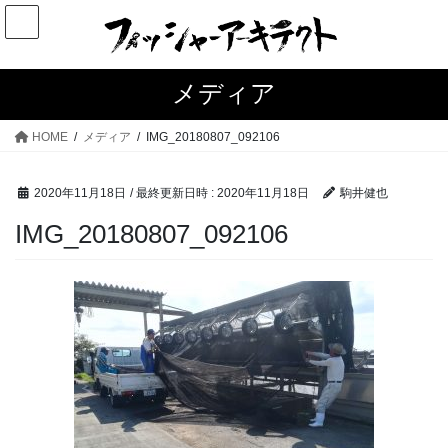
コ
ナ
ン
ビ
テ
ゲ
ン
ー
メディア
ツ
シ
へ
ョ
HOME
メディア
IMG_20180807_092106
ス
ン
キ
に
2020年11月18日
/ 最終更新日時 :
2020年11月18日
駒井健也
ッ
移
プ
動
IMG_20180807_092106