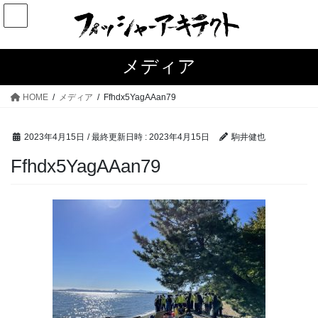
コ
ナ
ン
ビ
テ
ゲ
ン
ー
メディア
ツ
シ
へ
ョ
HOME
メディア
Ffhdx5YagAAan79
ス
ン
キ
に
2023年4月15日
/ 最終更新日時 :
2023年4月15日
駒井健也
ッ
移
プ
動
Ffhdx5YagAAan79