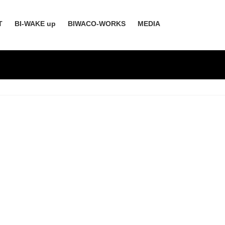
T
BI-WAKE up
BIWACO-WORKS
MEDIA