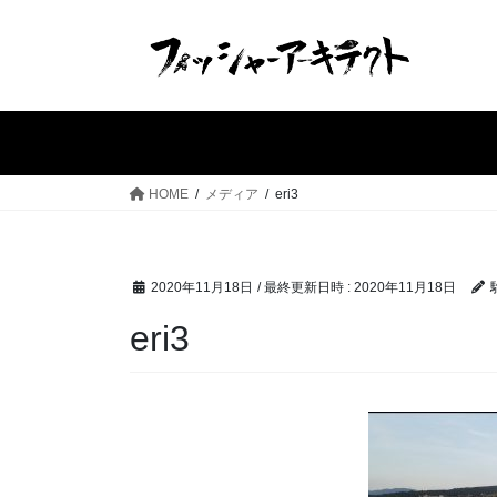
コ
ナ
ン
ビ
テ
ゲ
ン
ー
ツ
シ
へ
ョ
ス
ン
HOME
メディア
eri3
キ
に
ッ
移
プ
動
2020年11月18日
/ 最終更新日時 :
2020年11月18日
eri3