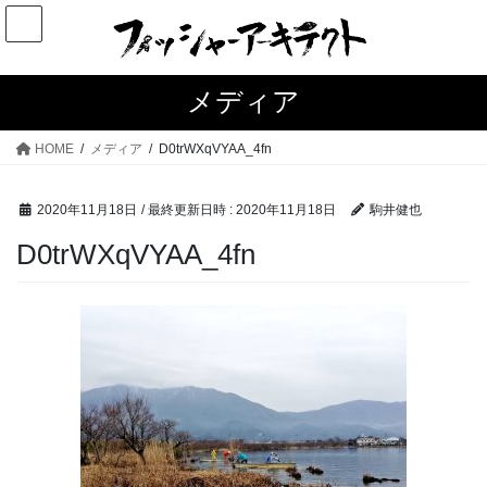
コ
ナ
ン
ビ
テ
ゲ
ン
ー
メディア
ツ
シ
へ
ョ
HOME
メディア
D0trWXqVYAA_4fn
ス
ン
キ
に
2020年11月18日
/ 最終更新日時 :
2020年11月18日
駒井健也
ッ
移
プ
動
D0trWXqVYAA_4fn