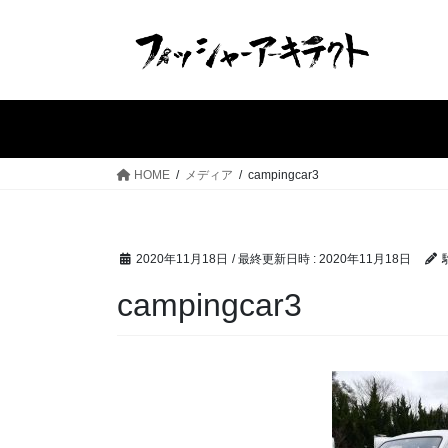
コ
ナ
ン
ビ
テ
ゲ
ン
ー
ツ
シ
へ
ョ
ス
ン
HOME
メディア
campingcar3
キ
に
ッ
移
プ
動
2020年11月18日
/ 最終更新日時 :
2020年11月18日
campingcar3