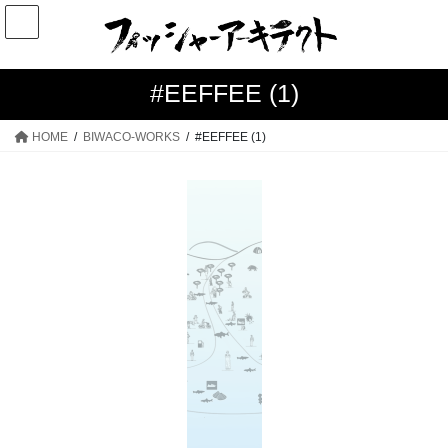
コ
ナ
ン
ビ
テ
ゲ
ン
ー
#EEFFEE (1)
ツ
シ
へ
ョ
HOME
BIWACO-WORKS
#EEFFEE (1)
ス
ン
キ
に
ッ
移
プ
動