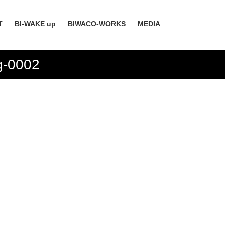
T
BI-WAKE up
BIWACO-WORKS
MEDIA
-0002