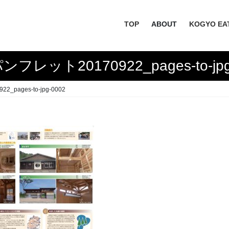
TOP
ABOUT
KOGYO EA
ンフレット20170922_pages-to-jpg
_pages-to-jpg-0002