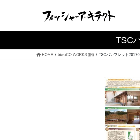
コ
ナ
ン
ビ
テ
ゲ
ン
ー
ツ
シ
TSCパ
へ
ョ
ス
ン
HOME
biwaCO-WORKS (旧)
TSCパンフレット20170922
キ
に
ッ
移
プ
動