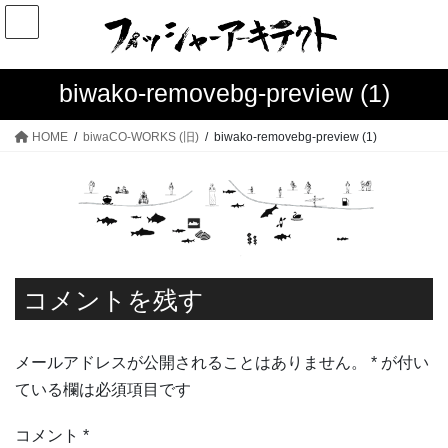
コ
ナ
ン
ビ
テ
ゲ
ン
ー
biwako-removebg-preview (1)
ツ
シ
へ
ョ
HOME
biwaCO-WORKS (旧)
biwako-removebg-preview (1)
ス
ン
キ
に
ッ
移
プ
動
コメントを残す
メールアドレスが公開されることはありません。
*
が付い
ている欄は必須項目です
コメント
*