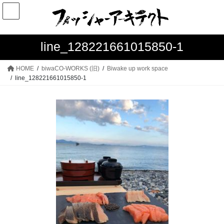
コ
ナ
ン
ビ
テ
ゲ
ン
ー
line_128221661015850-1
ツ
シ
へ
ョ
HOME
biwaCO-WORKS (旧)
Biwake up work space
ス
ン
line_128221661015850-1
キ
に
ッ
移
プ
動