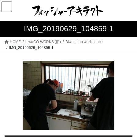
コ
ナ
ン
ビ
テ
ゲ
ン
ー
IMG_20190629_104859-1
ツ
シ
へ
ョ
HOME
biwaCO-WORKS (旧)
Biwake up work space
ス
ン
IMG_20190629_104859-1
キ
に
ッ
移
プ
動