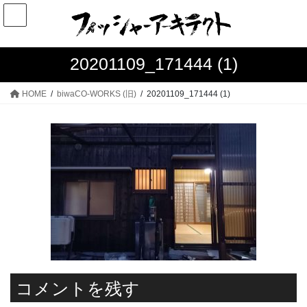
コ
ナ
ン
ビ
テ
ゲ
ン
ー
20201109_171444 (1)
ツ
シ
へ
ョ
HOME
biwaCO-WORKS (旧)
20201109_171444 (1)
ス
ン
キ
に
ッ
移
プ
動
コメントを残す