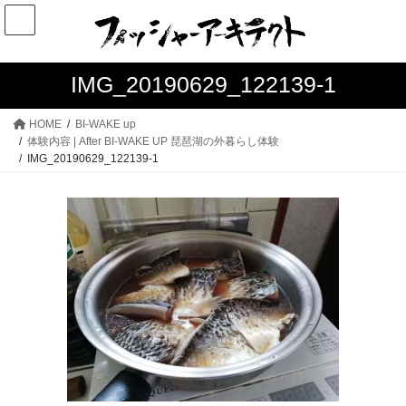
コ
ナ
ン
ビ
テ
ゲ
ン
ー
IMG_20190629_122139-1
ツ
シ
へ
ョ
HOME
BI-WAKE up
ス
ン
体験内容 | After BI-WAKE UP 琵琶湖の外暮らし体験
IMG_20190629_122139-1
キ
に
ッ
移
プ
動