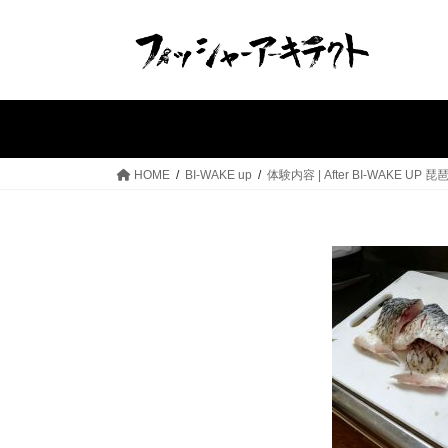
コ
ナ
ン
ビ
テ
ゲ
ン
ー
ツ
シ
へ
ョ
ス
ン
HOME
BI-WAKE up
体験内容 | After BI-WAKE U
キ
に
ッ
移
プ
動