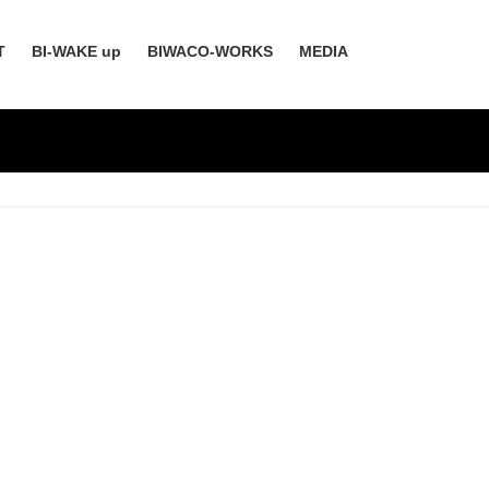
T
BI-WAKE up
BIWACO-WORKS
MEDIA