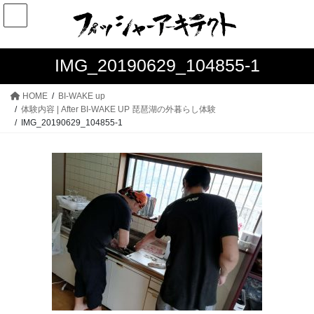
コ
ナ
ン
ビ
テ
ゲ
ン
ー
IMG_20190629_104855-1
ツ
シ
へ
ョ
HOME
BI-WAKE up
ス
ン
体験内容 | After BI-WAKE UP 琵琶湖の外暮らし体験
IMG_20190629_104855-1
キ
に
ッ
移
プ
動