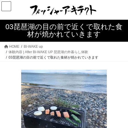
コ
ナ
ン
ビ
テ
ゲ
ン
ー
03琵琶湖の目の前で近くで取れた食
ツ
シ
材が焼かれていきます
へ
ョ
ス
ン
HOME
BI-WAKE up
キ
に
体験内容 | After BI-WAKE UP 琵琶湖の外暮らし体験
03琵琶湖の目の前で近くで取れた食材が焼かれていきます
ッ
移
プ
動