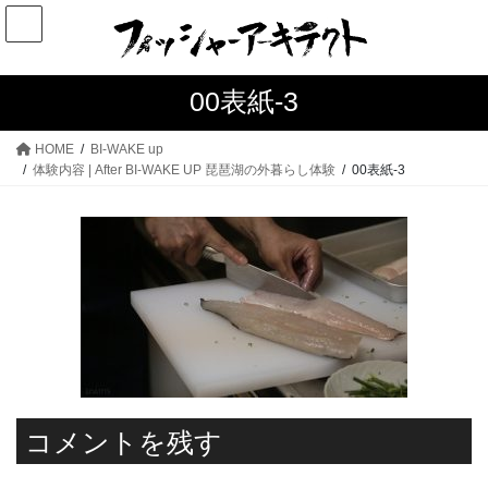
コ
ナ
ン
ビ
テ
ゲ
ン
ー
00表紙-3
ツ
シ
へ
ョ
HOME
BI-WAKE up
ス
ン
体験内容 | After BI-WAKE UP 琵琶湖の外暮らし体験
00表紙-3
キ
に
ッ
移
プ
動
コメントを残す