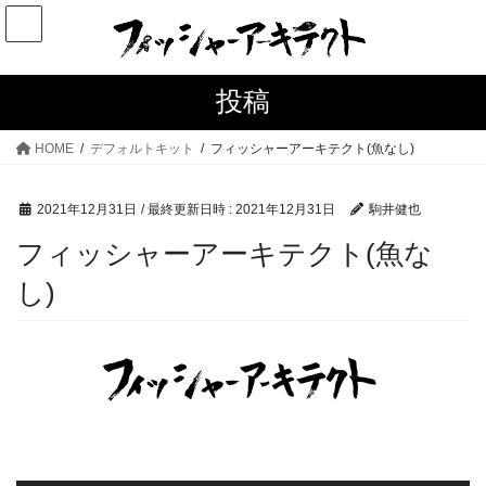
コ
ナ
ン
ビ
テ
ゲ
ン
ー
投稿
ツ
シ
へ
ョ
HOME
デフォルトキット
フィッシャーアーキテクト(魚なし)
ス
ン
キ
に
2021年12月31日
/ 最終更新日時 :
2021年12月31日
駒井健也
ッ
移
プ
動
フィッシャーアーキテクト(魚な
し)