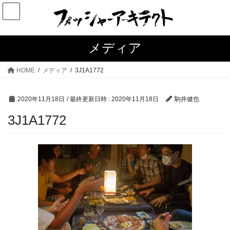
コ
ナ
ン
ビ
テ
ゲ
ン
ー
メディア
ツ
シ
へ
ョ
HOME
メディア
3J1A1772
ス
ン
キ
に
2020年11月18日
/ 最終更新日時 :
2020年11月18日
駒井健也
ッ
移
プ
動
3J1A1772