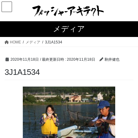
コ
ナ
ン
ビ
テ
ゲ
ン
ー
メディア
ツ
シ
へ
ョ
HOME
メディア
3J1A1534
ス
ン
キ
に
2020年11月18日
/ 最終更新日時 :
2020年11月18日
駒井健也
ッ
移
プ
動
3J1A1534