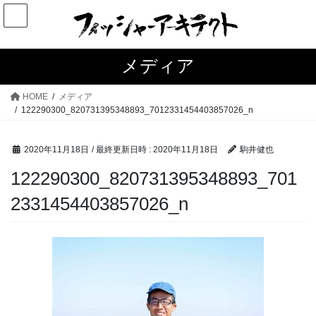
コ
ナ
ン
ビ
テ
ゲ
ン
ー
メディア
ツ
シ
へ
ョ
HOME
メディア
ス
ン
122290300_820731395348893_7012331454403857026_n
キ
に
ッ
移
2020年11月18日
/ 最終更新日時 :
2020年11月18日
駒井健也
プ
動
122290300_820731395348893_701
2331454403857026_n