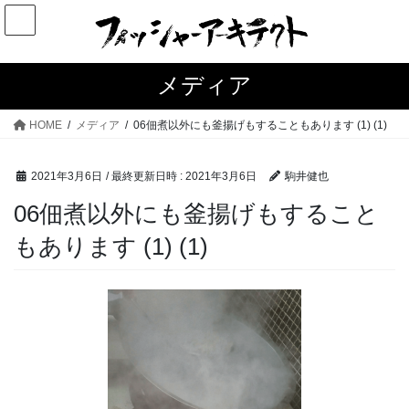
コ
ナ
ン
ビ
テ
ゲ
ン
ー
メディア
ツ
シ
へ
ョ
HOME
メディア
06佃煮以外にも釜揚げもすることもあります (1) (1)
ス
ン
キ
に
2021年3月6日
/ 最終更新日時 :
2021年3月6日
駒井健也
ッ
移
プ
動
06佃煮以外にも釜揚げもすること
もあります (1) (1)