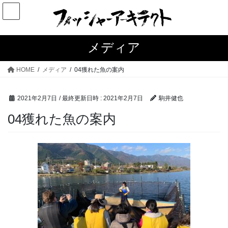
コ
ナ
ン
ビ
テ
ゲ
ン
ー
メディア
ツ
シ
へ
ョ
HOME
メディア
04獲れた魚の案内
ス
ン
キ
に
2021年2月7日
/ 最終更新日時 :
2021年2月7日
駒井健也
ッ
移
プ
動
04獲れた魚の案内