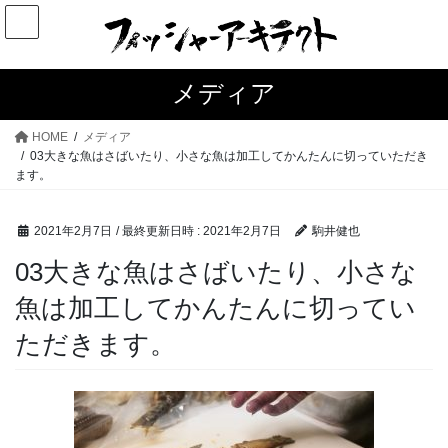
コ
ナ
ン
ビ
テ
ゲ
ン
ー
メディア
ツ
シ
へ
ョ
HOME
メディア
ス
ン
03大きな魚はさばいたり、小さな魚は加工してかんたんに切っていただき
ます。
キ
に
ッ
移
プ
動
2021年2月7日
/ 最終更新日時 :
2021年2月7日
駒井健也
03大きな魚はさばいたり、小さな
魚は加工してかんたんに切ってい
ただきます。