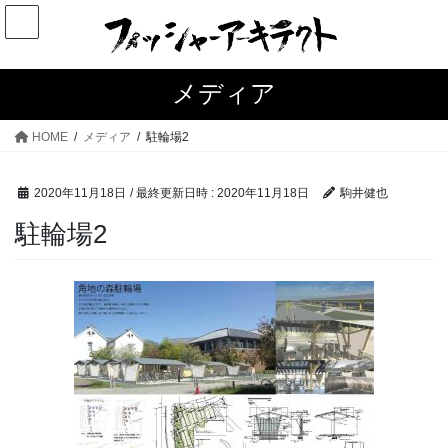
コ
ナ
ン
ビ
テ
ゲ
ン
ー
メディア
ツ
シ
へ
ョ
HOME
メディア
駐輪場2
ス
ン
キ
に
2020年11月18日
/ 最終更新日時 :
2020年11月18日
駒井健也
ッ
移
プ
動
駐輪場2